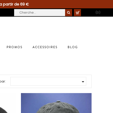
a partir de 69 €
PANIER
(0)
PROMOS
ACCESSOIRES
BLOG

par: