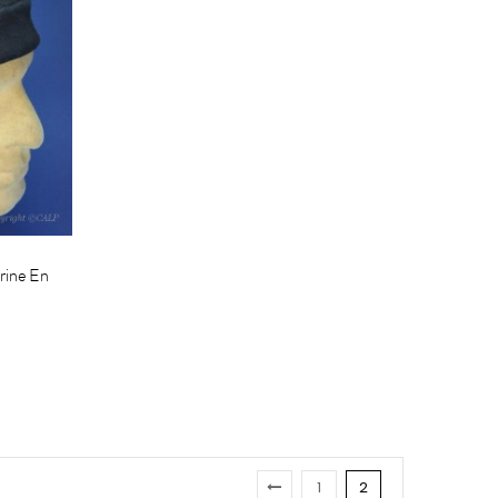
rine En
1
2