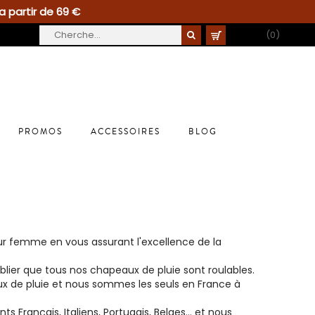
a partir de 69 €
PANIER
(0)
PROMOS
ACCESSOIRES
BLOG
ur
femme
en vous assurant l'excellence de la
blier que tous nos
chapeaux de pluie
sont
roulables
.
x de pluie et nous sommes les seuls en
France
à
nts Français
, Italiens, Portugais, Belges... et nous