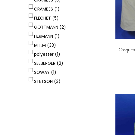
CRAMBES
(1)
FLECHET
(5)
GOTTMANN
(2)
HERMANN
(1)
M.T.M
(33)
Casquett
polyester
(1)
SEEBERGER
(2)
SOWAY
(1)
STETSON
(3)