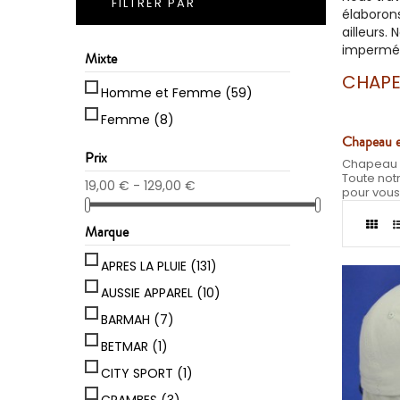
FILTRER PAR
élaboron
ailleurs.
imperméa
Mixte
CHAPE
Homme et Femme
(59)
Femme
(8)
Chapeau e
Prix
Chapeau e
Toute not
19,00 € - 129,00 €
pour vou
Marque
APRES LA PLUIE
(131)
AUSSIE APPAREL
(10)
BARMAH
(7)
BETMAR
(1)
CITY SPORT
(1)
CRAMBES
(3)