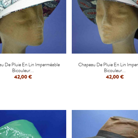


u De Pluie En Lin Imperméable
Chapeau De Pluie En Lin Impe
Bicouleur...
Bicouleur...
42,00 €
42,00 €