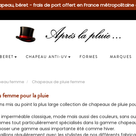
eau, béret - frais de port offert en France métropolitaine 
BERET
CHAPEAU ANTI-UV
FORMES
MARQUES
peau femme
Chapeaux de pluie femme
 femme pour la pluie
s mis au point la plus large collection de
chapeaux
de pluie
po
imperméable
classique, mode mais aussi des couleurs, sans ou
mes tout particulièrement spécialisés dans la gamme chapeau
poser une gamme aussi importante
été
comme
hiver
.
aillons régulièrement avec les stylistes de nos différents
fabrica