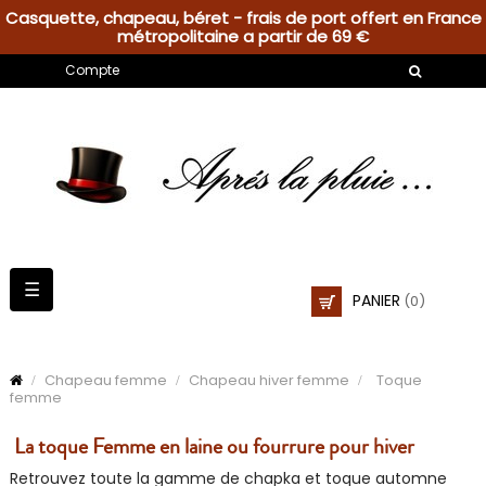
Casquette, chapeau, béret - frais de port offert en France
métropolitaine a partir de 69 €
Compte
Basculer
☰
PANIER
(0)
la
navigation
Chapeau femme
Chapeau hiver femme
Toque
femme
La toque Femme en laine ou fourrure pour hiver
Retrouvez toute la gamme de chapka et toque automne