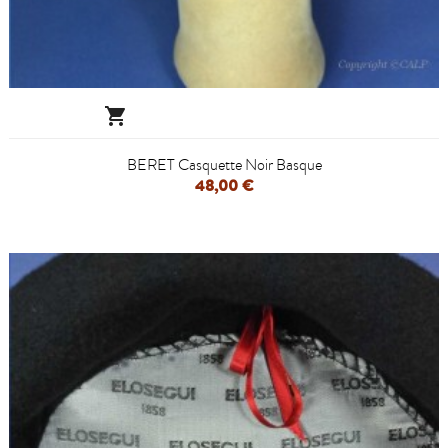

BERET Casquette Noir Basque
48,00 €