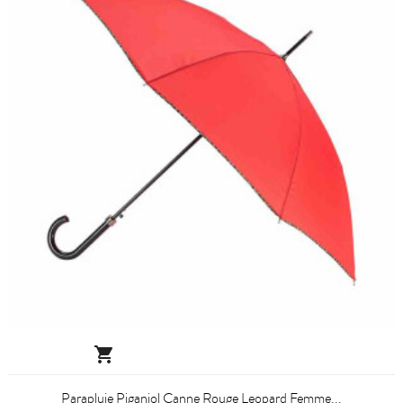

Parapluie Piganiol Canne Rouge Leopard Femme...