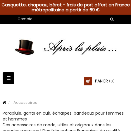
Casquette, chapeau, béret - frais de port offert en France
métropolitaine a partir de 69 €
Compte
Basculer
☰
PANIER
(0)
la
navigation
Accessoires
Parapluie, gants en cuir, écharpes, bandeaux pour femmes
et hommes
Des accessoires de mode, utiles et originaux dans les
grandes marques ! Des fabrications Françaises de qualité