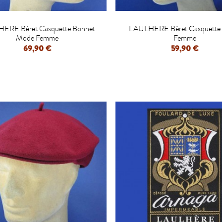


ERE Béret Casquette Bonnet
LAULHERE Béret Casquette
Mode Femme
Femme
69,90 €
59,90 €