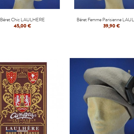


Béret Chic LAULHERE
Béret Femme Parisienne LA
45,00 €
39,90 €