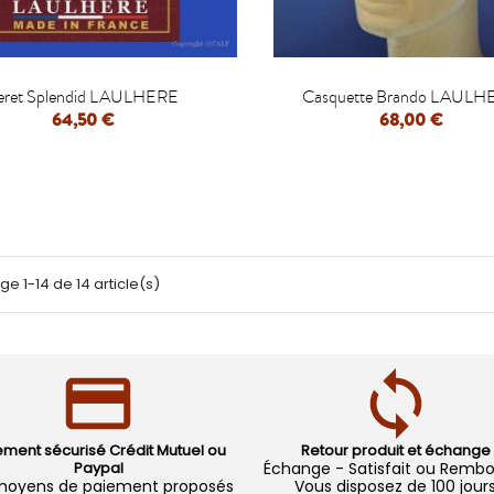


eret Splendid LAULHERE
Casquette Brando LAULH
64,50 €
68,00 €
ge 1-14 de 14 article(s)
ement sécurisé Crédit Mutuel ou
Retour produit et échange
Paypal
Échange - Satisfait ou Remb
moyens de paiement proposés
Vous disposez de 100 jour