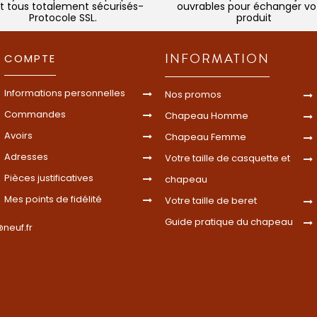
t tous totalement sécurisés-
ouvrables pour échanger vo
Protocole SSL.
produit
INFORMATION
COMPTE
Informations personnelles
Nos promos
Commandes
Chapeau Homme
Avoirs
Chapeau Femme
Adresses
Votre taille de casquette et
Pièces justificatives
chapeau
Mes points de fidélité
Votre taille de beret
Guide pratique du chapeau
neuf.fr