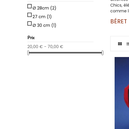
Chics, él
Ø 28cm
(2)
comme l
27 cm
(1)
BÉRET
Ø 30 cm
(1)
Prix
20,00 € - 70,00 €