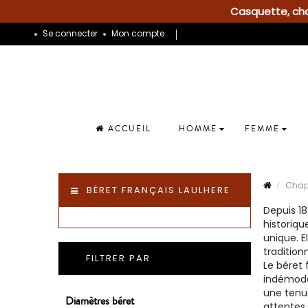
Casquette, chap
Se connecter
Mon compte
ACCUEIL
HOMME
FEMME
Cha
BÉRET FRANÇAIS LAULHERE
Depuis 18
historiq
unique. E
traditionn
FILTRER PAR
Le béret 
indémodab
une tenue
Diamètres béret
attentes 