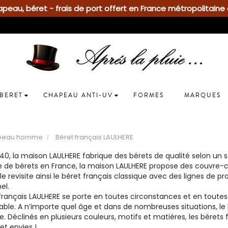
eau, béret - frais de port offert en France métropolitaine 
BERET
CHAPEAU ANTI-UV
FORMES
MARQUES
peau homme
Béret français LAULHERE
40, la maison LAULHERE fabrique des bérets de qualité selon un sa
ue de bérets en France, la maison LAULHERE propose des couvre
lle revisite ainsi le béret français classique avec des lignes de p
el.
français LAULHERE se porte en toutes circonstances et en toutes 
le. A n’importe quel âge et dans de nombreuses situations, le 
. Déclinés en plusieurs couleurs, motifs et matières, les bérets
et envies !