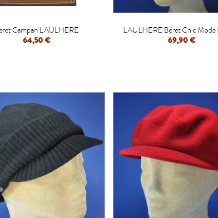


eret Campan LAULHERE
LAULHERE Béret Chic Mode
64,50 €
69,90 €