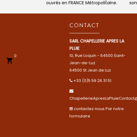
ouvrés en FRANCE Métropolitaine.
son
CONTACT
SARL CHAPELLERIE APRES LA
PLUIE
10, Rue Loquin - 64500 Saint-
0

Jean-de-Luz
64500 St Jean de Luz
+33 (0)5 59 26 31 51
ChapellerieApresLaPluieContact@
contactez nous Par notre
formulaire