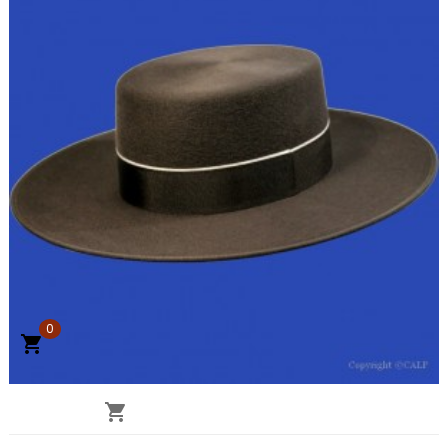
0

