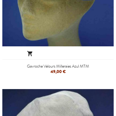

Gavroche Velours Milleraies Azul MTM
49,00 €