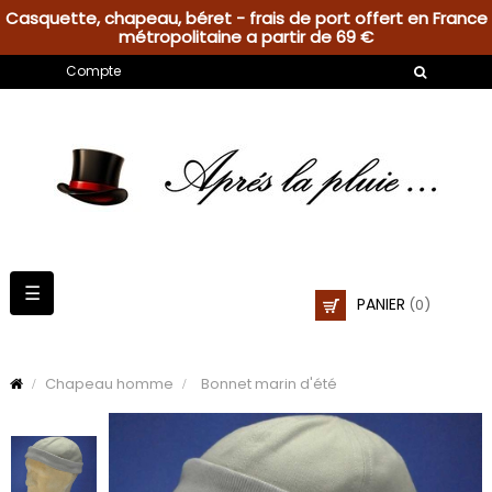
Casquette, chapeau, béret - frais de port offert en France
métropolitaine a partir de 69 €
Compte
Basculer
☰
PANIER
(0)
la
navigation
Chapeau homme
Bonnet marin d'été