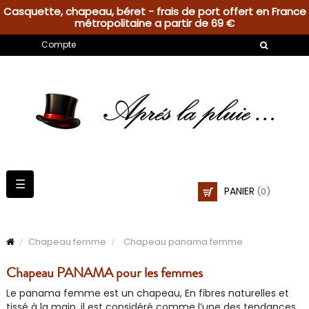
Casquette, chapeau, béret - frais de port offert en France
métropolitaine a partir de 69 €
Compte
Basculer
☰
PANIER
(0)
la
navigation
Chapeau femme
Chapeau panama femme
Chapeau PANAMA pour les femmes
Le
panama femme
est un chapeau, En fibres naturelles et
tissé à la main, il est considéré comme l’une des tendances