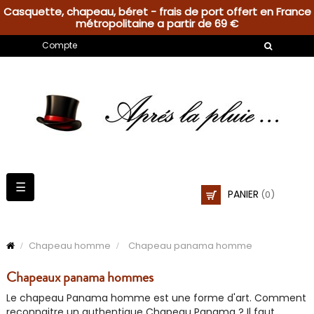
Casquette, chapeau, béret - frais de port offert en France
métropolitaine a partir de 69 €
Compte
Basculer
☰
PANIER
(0)
la
navigation
Chapeau homme
Chapeau panama homme
Chapeaux panama hommes
Le
chapeau Panama
homme est une forme d'art. Comment
reconnaitre un
authentique Chapeau Panama
? Il faut