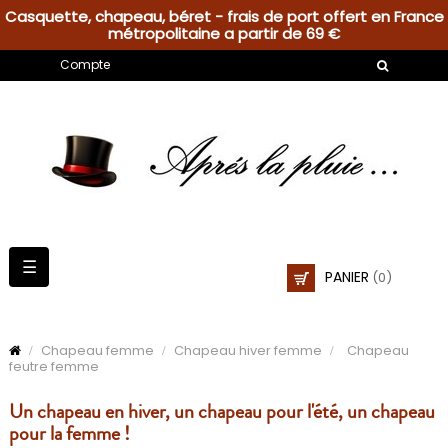
Casquette, chapeau, béret - frais de port offert en France
métropolitaine a partir de 69 €
Compte
Basculer
☰
PANIER
(0)
la
navigation
Chapeau femme
Chapeau hiver femme
Chapeau
feutre femme
Un chapeau en hiver, un chapeau pour l'été, un chapeau
pour la femme !