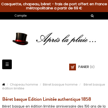
Casquette, chapeau, béret - frais de port offert en France
métropolitaine a partir de 69 €
Compte
Basculer
☰
PANIER
(0)
la
navigation
Chapeau homme
Béret basque homme
Béret basque
édition limitée
Béret basque Edition Limitée authentique 1858
Béret basque en édition limitée anniversaire des 156 ans de la