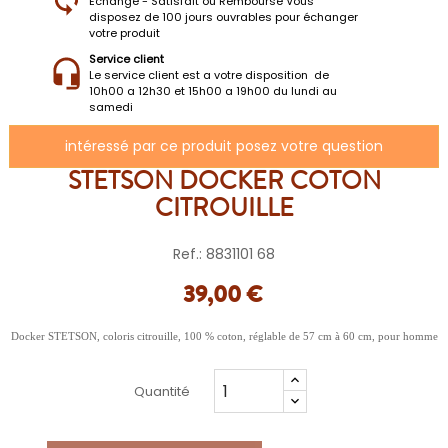
Échange - Satisfait ou Remboursé Vous
disposez de 100 jours ouvrables pour échanger
votre produit
Service client
Le service client est a votre disposition de
10h00 a 12h30 et 15h00 a 19h00 du lundi au
samedi
intéressé par ce produit posez votre question
STETSON DOCKER COTON
CITROUILLE
Ref.: 8831101 68
39,00 €
Docker STETSON, coloris citrouille, 100 % coton, réglable de 57 cm à 60 cm, pour homme
Quantité