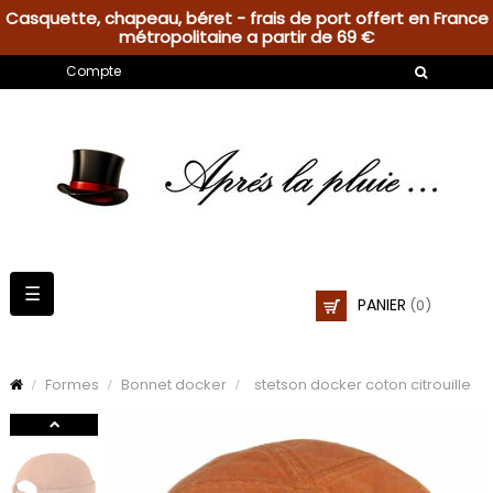
Casquette, chapeau, béret - frais de port offert en France
métropolitaine a partir de 69 €
Compte
Basculer
☰
PANIER
(0)
la
navigation
Formes
Bonnet docker
stetson docker coton citrouille