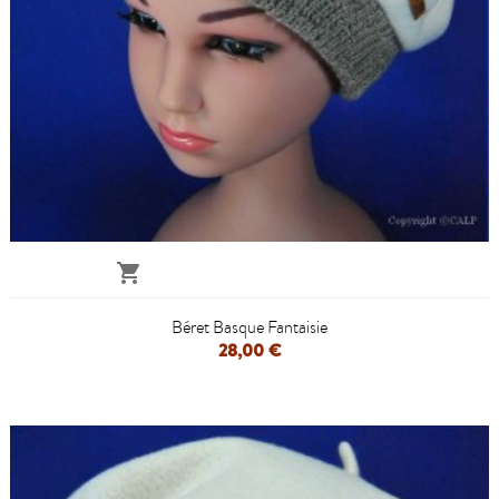

Béret Basque Fantaisie
28,00 €