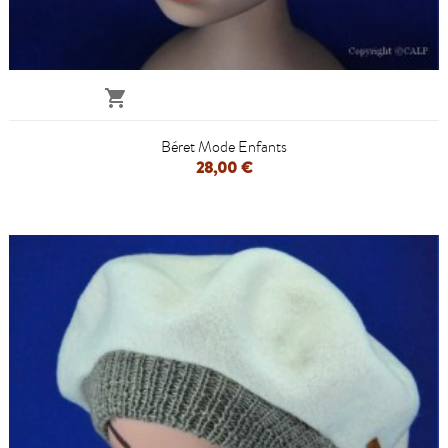

Béret Mode Enfants
28,00 €