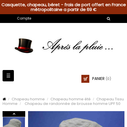
Casquette, chapeau, béret - frais de port offert en France
métropolitaine a partir de 69 €
Compte
Basculer
☰
PANIER
(0)
la
navigation
Chapeau homme
Chapeau homme été
Chapeau Tissu
Homme
Chapeau de randonnée de brousse homme UPF 50