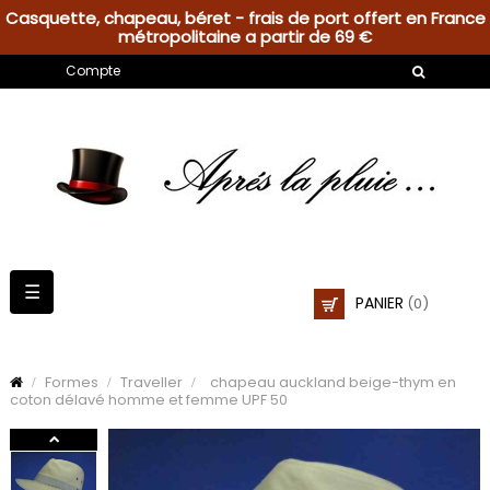
Casquette, chapeau, béret - frais de port offert en France
métropolitaine a partir de 69 €
Compte
Basculer
☰
PANIER
(0)
la
navigation
Formes
Traveller
chapeau auckland beige-thym en
coton délavé homme et femme UPF 50