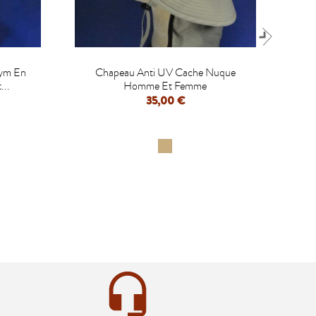

hym En
Chapeau Anti UV Cache Nuque
Ch
..
Homme Et Femme
35,00 €
APERÇU RAPIDE