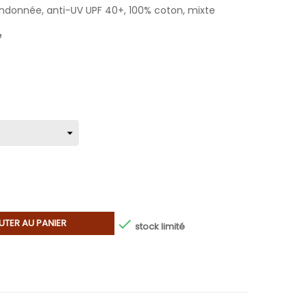
ndonnée, anti-UV UPF 40+, 100% coton, mixte
e

UTER AU PANIER
stock limité