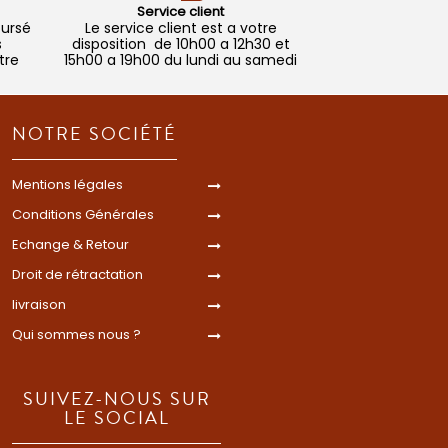
Service client
oursé
Le service client est a votre
s
disposition de 10h00 a 12h30 et
tre
15h00 a 19h00 du lundi au samedi
NOTRE SOCIÉTÉ
Mentions légales
Conditions Générales
Echange & Retour
Droit de rétractation
livraison
Qui sommes nous ?
SUIVEZ-NOUS SUR
LE SOCIAL