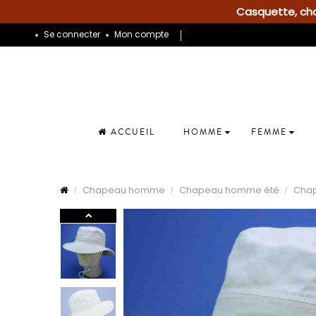
Casquette, chap
Se connecter
Mon compte
ACCUEIL
HOMME
FEMME
Chapeau homme
Chapeau homme été
Cha