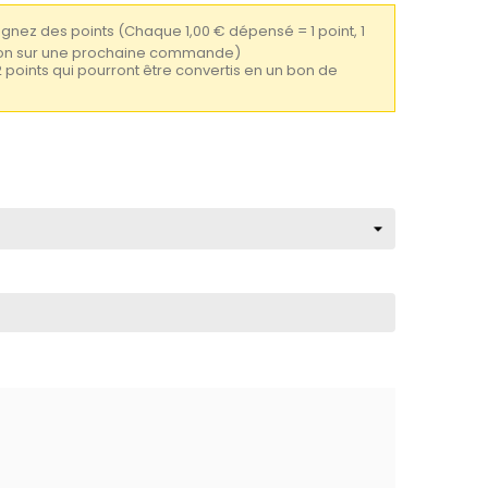
gagnez des points
(Chaque 1,00 € dépensé = 1 point, 1
tion sur une prochaine commande)
2 points qui pourront être convertis en un bon de