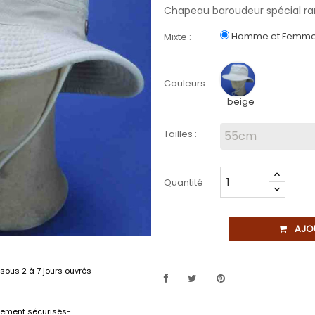
Chapeau baroudeur spécial ra
Homme et Femm
Mixte :
Couleurs :
beige
Tailles :
Quantité
AJO
sous 2 à 7 jours ouvrés
lement sécurisés-