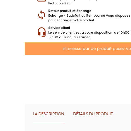
Protocole SSL.
Retour produit et échange
Échange - Satisfait ou Remboursé Vous disposez 
pour échanger votre produit
Service client
Le service client est a votre disposition de 10h00
19h00 du lundi au samedi
intéressé par ce produit posez v
LA DESCRIPTION
DÉTAILS DU PRODUIT