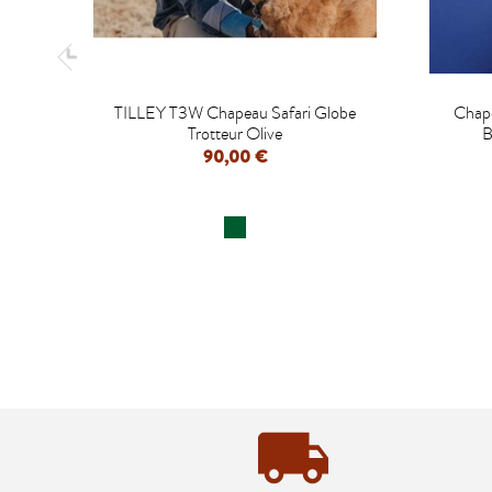

TILLEY T3W Chapeau Safari Globe
Chap
Trotteur Olive
B
90,00 €
APERÇU RAPIDE