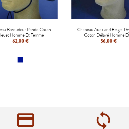


eau Baroudeur Rando Coton
Chapeau Auckland Beige-T
leuet Homme Et Femme
Coton Délavé Homme Et.
62,00 €
56,00 €
APERÇU RAPIDE
APERÇU RAPIDE