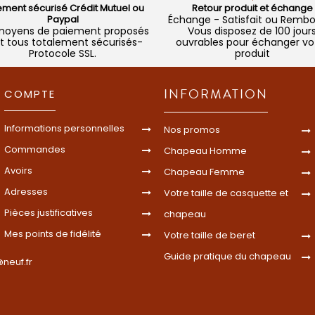
ement sécurisé Crédit Mutuel ou
Retour produit et échange
Paypal
Échange - Satisfait ou Remb
moyens de paiement proposés
Vous disposez de 100 jour
t tous totalement sécurisés-
ouvrables pour échanger vo
Protocole SSL.
produit
INFORMATION
COMPTE
Informations personnelles
Nos promos
Commandes
Chapeau Homme
Avoirs
Chapeau Femme
Adresses
Votre taille de casquette et
Pièces justificatives
chapeau
Mes points de fidélité
Votre taille de beret
Guide pratique du chapeau
neuf.fr