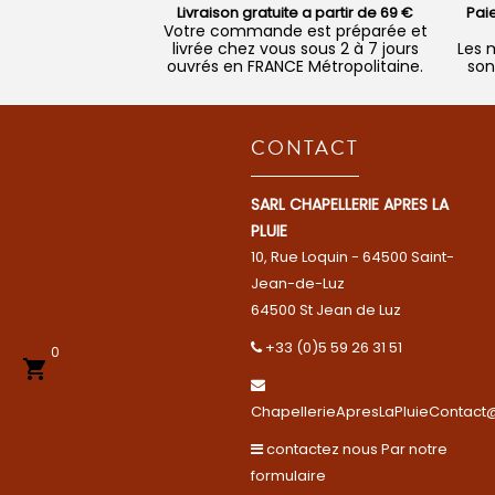
Livraison gratuite a partir de 69 €
Pai
Votre commande est préparée et
livrée chez vous sous 2 à 7 jours
Les 
ouvrés en FRANCE Métropolitaine.
son
CONTACT
SARL CHAPELLERIE APRES LA
PLUIE
10, Rue Loquin - 64500 Saint-
Jean-de-Luz
64500 St Jean de Luz
+33 (0)5 59 26 31 51
0

ChapellerieApresLaPluieContact@
contactez nous Par notre
formulaire