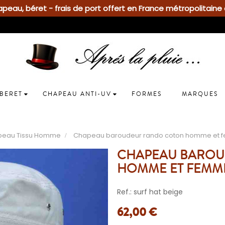
eau, béret - frais de port offert en France métropolitaine 
BERET
CHAPEAU ANTI-UV
FORMES
MARQUES
peau Tissu Homme
Chapeau baroudeur rando coton homme et
CHAPEAU BAROU
HOMME ET FEMM
Ref.: surf hat beige
62,00 €