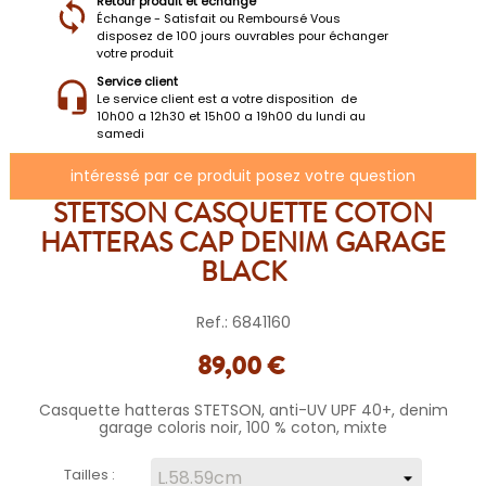
Retour produit et échange
Échange - Satisfait ou Remboursé Vous
disposez de 100 jours ouvrables pour échanger
votre produit
Service client
Le service client est a votre disposition de
10h00 a 12h30 et 15h00 a 19h00 du lundi au
samedi
intéressé par ce produit posez votre question
STETSON CASQUETTE COTON
HATTERAS CAP DENIM GARAGE
BLACK
Ref.: 6841160
89,00 €
Casquette hatteras STETSON, anti-UV UPF 40+, denim
garage coloris noir, 100 % coton, mixte
Tailles :