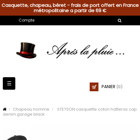
Casquette, chapeau, béret - frais de port offert en France
métropolitaine a partir de 69 €
Compte
Basculer
☰
PANIER
(0)
la
navigation
Chapeau homme
STETSON casquette coton hatteras cap
denim garage black