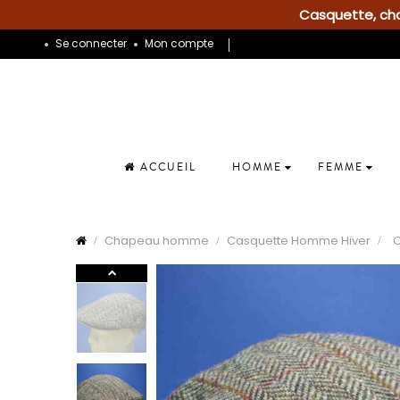
Casquette, chap
Se connecter
Mon compte
ACCUEIL
HOMME
FEMME
Chapeau homme
Casquette Homme Hiver
C