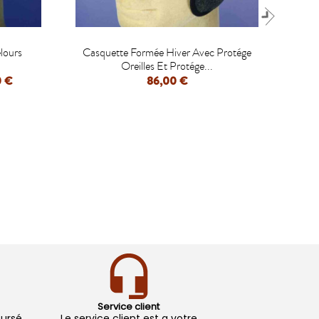
-35

lours
Casquette Formée Hiver Avec Protége
Ca
M
Oreilles Et Protége...
0 €
86,00 €
APERÇU RAPIDE
Service client
oursé
Le service client est a votre