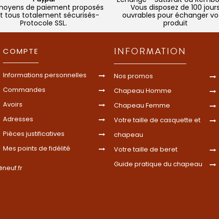
moyens de paiement proposés
Vous disposez de 100 jour
t tous totalement sécurisés-
ouvrables pour échanger vo
Protocole SSL.
produit
INFORMATION
COMPTE
Informations personnelles
Nos promos
Commandes
Chapeau Homme
Avoirs
Chapeau Femme
Adresses
Votre taille de casquette et
Pièces justificatives
chapeau
Mes points de fidélité
Votre taille de beret
Guide pratique du chapeau
neuf.fr