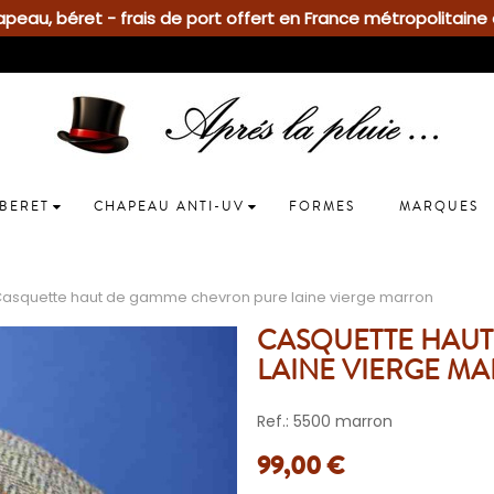
eau, béret - frais de port offert en France métropolitaine 
BERET
CHAPEAU ANTI-UV
FORMES
MARQUES
asquette haut de gamme chevron pure laine vierge marron
CASQUETTE HAU
LAINE VIERGE M
Ref.: 5500 marron
99,00 €