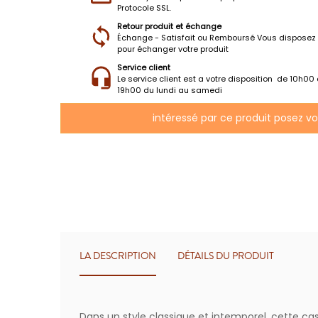
Protocole SSL.
Retour produit et échange
Échange - Satisfait ou Remboursé Vous disposez 
pour échanger votre produit
Service client
Le service client est a votre disposition de 10h00
19h00 du lundi au samedi
intéressé par ce produit posez v
LA DESCRIPTION
DÉTAILS DU PRODUIT
Dans un style classique et intemporel, cette ca