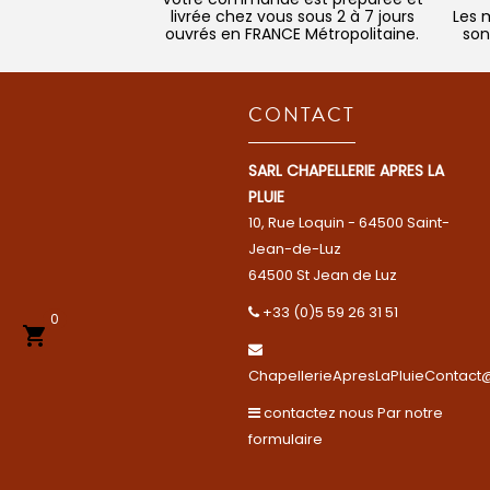
livrée chez vous sous 2 à 7 jours
Les 
ouvrés en FRANCE Métropolitaine.
son
CONTACT
SARL CHAPELLERIE APRES LA
PLUIE
10, Rue Loquin - 64500 Saint-
Jean-de-Luz
64500 St Jean de Luz
+33 (0)5 59 26 31 51
0

ChapellerieApresLaPluieContact@
contactez nous Par notre
formulaire