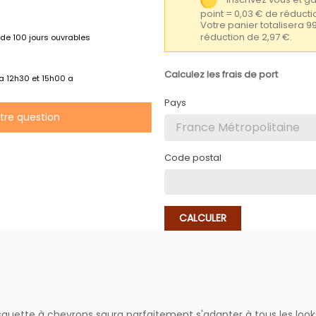
point = 0,03 € de réduc
Votre panier totalisera 9
réduction de 2,97 €.
de 100 jours ouvrables
Calculez les frais de port
 a 12h30 et 15h00 a
Pays
otre question
Code postal
CALCULER
squette à chevrons saura parfaitement s'adapter à tous les look