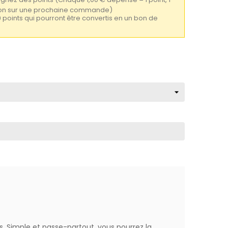
tion sur une prochaine commande)
9 points qui pourront être convertis en un bon de
s. Simple et passe-partout, vous pourrez la