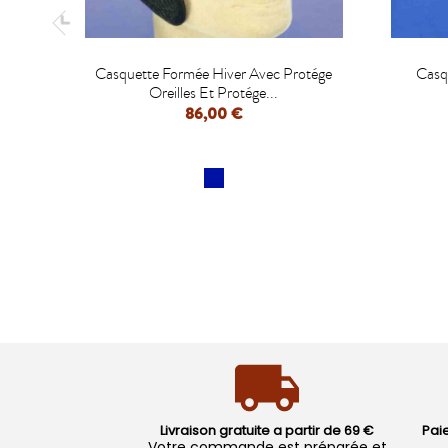

Casquette Formée Hiver Avec Protége
Casq
Oreilles Et Protége...
86,00 €
APERÇU RAPIDE
Livraison gratuite a partir de 69 €
Pai
Votre commande est préparée et