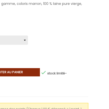
gamme, coloris marron, 100 % laine pure vierge,

TER AU PANIER
stock limité-
gagnez des points
(Chaque 1,00 € dépensé = 1 point, 1