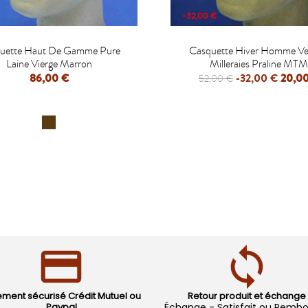
-32,00 €


uette Haut De Gamme Pure
Casquette Hiver Homme Ve
Laine Vierge Marron
Milleraies Praline MT
86,00 €
-32,00 €
20,0
52,00 €
APERÇU RAPIDE
APERÇU RAPIDE
ement sécurisé Crédit Mutuel ou
Retour produit et échange
Paypal
Échange - Satisfait ou Remb