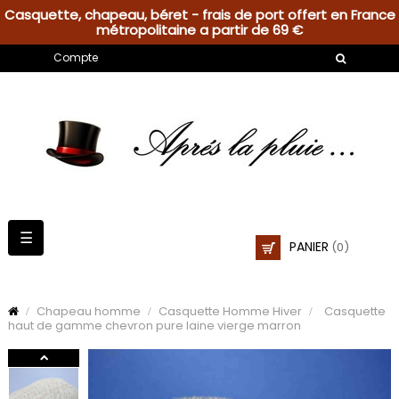
Casquette, chapeau, béret - frais de port offert en France
métropolitaine a partir de 69 €
Compte
Basculer
☰
PANIER
(0)
la
navigation
Chapeau homme
Casquette Homme Hiver
Casquette
haut de gamme chevron pure laine vierge marron