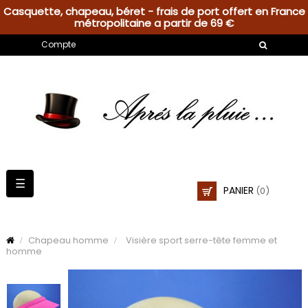
Casquette, chapeau, béret - frais de port offert en France
métropolitaine a partir de 69 €
Compte
Basculer
☰
PANIER
(0)
la
navigation
Chapeau homme
Visière sport serre-tête femme et
homme