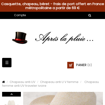
Casquette, chapeau, béret - frais de port offert en France
métropolitaine a partir de 69 €
Compte
Basculer
☰
PANIER
(0)
la
navigation
Chapeau anti UV
Chapeau anti U V femme
Chapeau
femme anti UV traveler ivoire