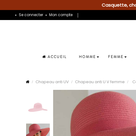
Casquette, chap
Se connecter
Mon compte
ACCUEIL
HOMME
FEMME
Chapeau anti UV
Chapeau anti U V femme
C