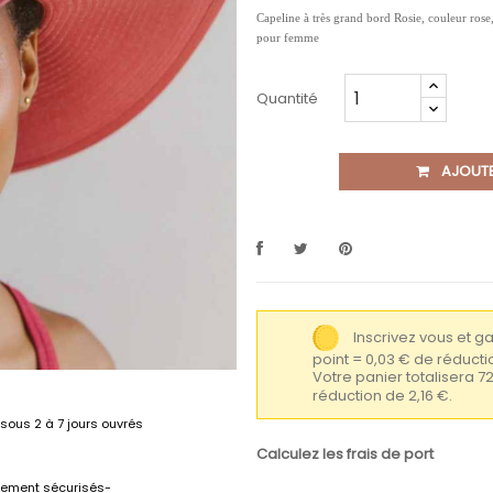
Capeline à très grand bord Rosie, couleur ros
pour femme
Quantité
AJOUTE
Inscrivez vous et 
point = 0,03 € de réduc
Votre panier totalisera 7
réduction de 2,16 €.
sous 2 à 7 jours ouvrés
Calculez les frais de port
lement sécurisés-