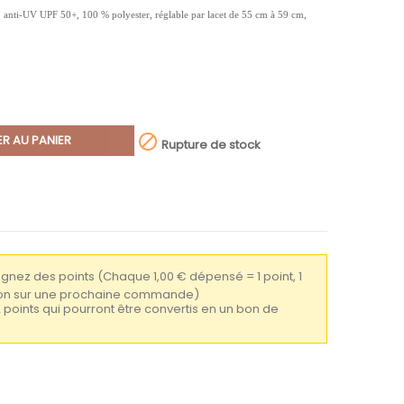
e, anti-UV UPF 50+, 100 % polyester, réglable par lacet de 55 cm à 59 cm,

R AU PANIER
Rupture de stock
gagnez des points
(Chaque 1,00 € dépensé = 1 point, 1
tion sur une prochaine commande)
2 points qui pourront être convertis en un bon de