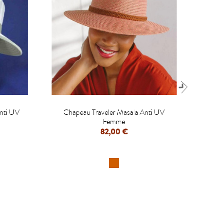

nti UV
Chapeau Traveler Masala Anti UV
Ch
Femme
82,00 €
APERÇU RAPIDE