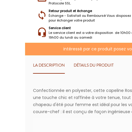
Protocole SSL.
Retour produit et échange
Échange - Satisfait ou Remboursé Vous disposez 
pour échanger votre produit
Service client
Le service client est a votre disposition de 10h00
19h00 du lundi au samedi
intéressé par ce produit posez v
LA DESCRIPTION
DÉTAILS DU PRODUIT
Confectionnée en polyester, cette capeline Rosie
une touche chic et raffinée à votre tenue, tout
chapeau d'été pour femme est idéal pour les vac
couvre-chef : il est conçu de façon ingénieuse 