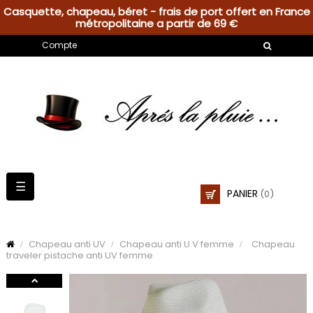
Casquette, chapeau, béret - frais de port offert en France
métropolitaine a partir de 69 €
Compte
Basculer
☰
PANIER
(0)
la
navigation
Chapeau anti UV
Chapeau anti U V femme
Chapeau
traveler pistache anti UV femme