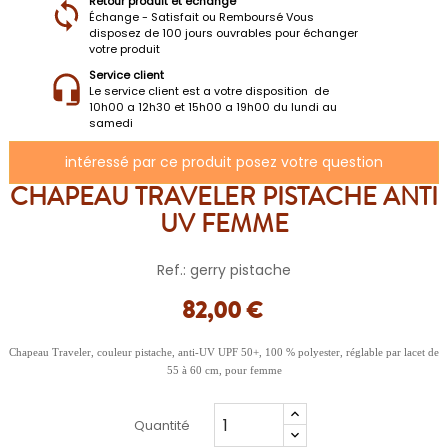
Retour produit et échange
Échange - Satisfait ou Remboursé Vous
disposez de 100 jours ouvrables pour échanger
votre produit
Service client
Le service client est a votre disposition de
10h00 a 12h30 et 15h00 a 19h00 du lundi au
samedi
intéressé par ce produit posez votre question
CHAPEAU TRAVELER PISTACHE ANTI
UV FEMME
Ref.: gerry pistache
82,00 €
Chapeau Traveler, couleur pistache, anti-UV UPF 50+, 100 % polyester, réglable par lacet de
55 à 60 cm, pour femme
Quantité