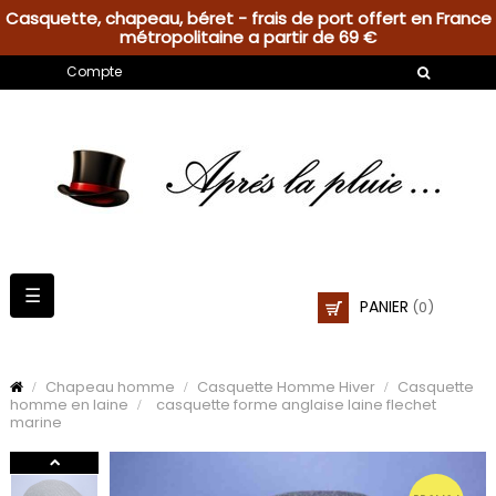
Casquette, chapeau, béret - frais de port offert en France
métropolitaine a partir de 69 €
Compte
Basculer
☰
PANIER
(0)
la
navigation
Chapeau homme
Casquette Homme Hiver
Casquette
homme en laine
casquette forme anglaise laine flechet
marine