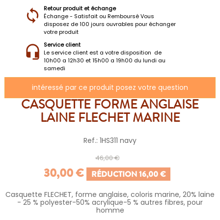
Retour produit et échange
Échange - Satisfait ou Remboursé Vous
disposez de 100 jours ouvrables pour échanger
votre produit
Service client
Le service client est a votre disposition de
10h00 a 12h30 et 15h00 a 19h00 du lundi au
samedi
intéressé par ce produit posez votre question
CASQUETTE FORME ANGLAISE
LAINE FLECHET MARINE
Ref.: 1HS311 navy
46,00 €
30,00 €
RÉDUCTION 16,00 €
Casquette FLECHET, forme anglaise, coloris marine, 20% laine
- 25 % polyester-50% acrylique-5 % autres fibres, pour
homme