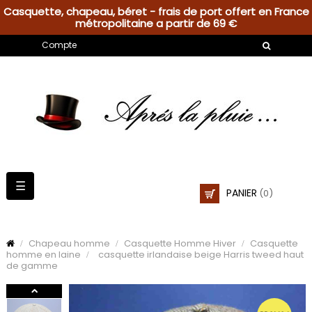
Casquette, chapeau, béret - frais de port offert en France
métropolitaine a partir de 69 €
Compte
Basculer
☰
PANIER
(0)
la
navigation
Chapeau homme
Casquette Homme Hiver
Casquette
homme en laine
casquette irlandaise beige Harris tweed haut
de gamme