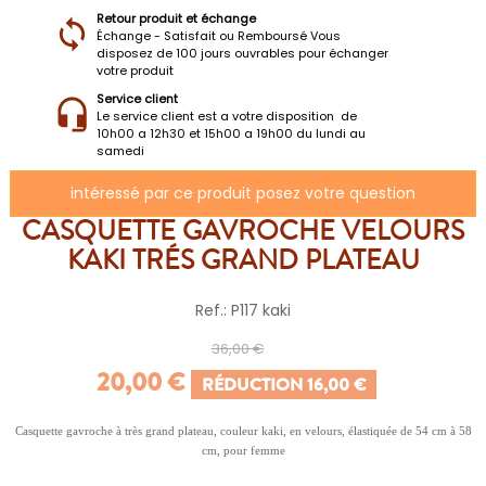
Retour produit et échange
Échange - Satisfait ou Remboursé Vous
disposez de 100 jours ouvrables pour échanger
votre produit
Service client
Le service client est a votre disposition de
10h00 a 12h30 et 15h00 a 19h00 du lundi au
samedi
intéressé par ce produit posez votre question
CASQUETTE GAVROCHE VELOURS
KAKI TRÉS GRAND PLATEAU
Ref.: P117 kaki
36,00 €
20,00 €
RÉDUCTION 16,00 €
Casquette gavroche à très grand plateau, couleur kaki, en velours, élastiquée de 54 cm à 58
cm, pour femme