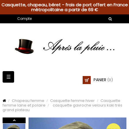
Casquette, chapeau, béret - frais de port offert en France
métropolitaine a partir de 69 €
Compte
Basculer
☰
PANIER
(0)
la
navigation
Chapeau femme
Casquette femme hiver
Casquette
femme laine et polaire
casquette gavroche velours kaki trés
grand plateau