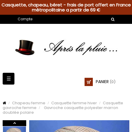
Casquette, chapeau, béret - frais de port offert en France
métropolitaine a partir de 69 €
Compte
Basculer
☰
PANIER
(0)
la
navigation
Chapeau femme
Casquette femme hiver
Casquette
gavroche femme
Gavroche casquette polyester marron
doublée polaire