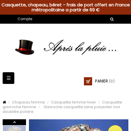
Casquette, chapeau, béret - frais de port offert en France
métropolitaine a partir de 69 €
Compte
Basculer
☰
PANIER
(0)
la
navigation
Chapeau femme
Casquette femme hiver
Casquette
gavroche femme
Gavroche casquette laine polyester noir
doublée polaire