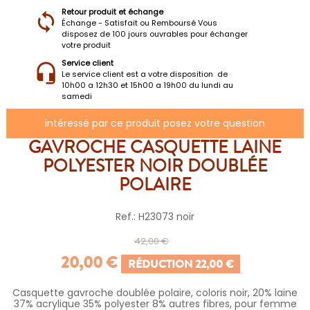
Retour produit et échange
Échange - Satisfait ou Remboursé Vous
disposez de 100 jours ouvrables pour échanger
votre produit
Service client
Le service client est a votre disposition de
10h00 a 12h30 et 15h00 a 19h00 du lundi au
samedi
intéressé par ce produit posez votre question
GAVROCHE CASQUETTE LAINE
POLYESTER NOIR DOUBLÉE
POLAIRE
Ref.: H23073 noir
42,00 €
20,00 €
RÉDUCTION 22,00 €
Casquette gavroche doublée polaire, coloris noir, 20% laine
37% acrylique 35% polyester 8% autres fibres, pour femme