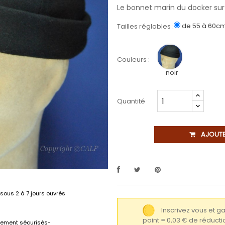
Le bonnet marin du docker sur 
de 55 à 60c
Tailles réglables :
Couleurs :
noir
Quantité
AJOUTE
sous 2 à 7 jours ouvrés
Inscrivez vous et 
point = 0,03 € de réduc
lement sécurisés-