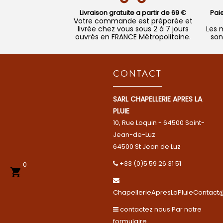
Livraison gratuite a partir de 69 €
Pai
Votre commande est préparée et
livrée chez vous sous 2 à 7 jours
Les 
ouvrés en FRANCE Métropolitaine.
son
CONTACT
SARL CHAPELLERIE APRES LA
PLUIE
10, Rue Loquin - 64500 Saint-
Jean-de-Luz
64500 St Jean de Luz
+33 (0)5 59 26 31 51
0

ChapellerieApresLaPluieContact@
contactez nous Par notre
formulaire