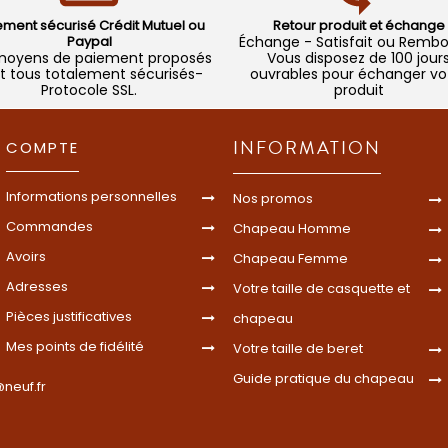
ement sécurisé Crédit Mutuel ou
Retour produit et échange
Paypal
Échange - Satisfait ou Remb
moyens de paiement proposés
Vous disposez de 100 jour
t tous totalement sécurisés-
ouvrables pour échanger vo
Protocole SSL.
produit
INFORMATION
COMPTE
Informations personnelles
Nos promos
Commandes
Chapeau Homme
Avoirs
Chapeau Femme
Adresses
Votre taille de casquette et
Pièces justificatives
chapeau
Mes points de fidélité
Votre taille de beret
Guide pratique du chapeau
neuf.fr