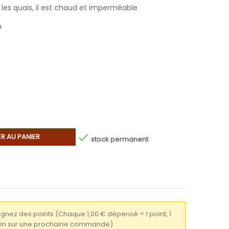
les quais, il est chaud et imperméable
m

R AU PANIER
stock permanent
gagnez des points
(Chaque 1,00 € dépensé = 1 point, 1
tion sur une prochaine commande)