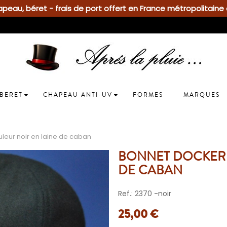
eau, béret - frais de port offert en France métropolitaine 
BERET
CHAPEAU ANTI-UV
FORMES
MARQUES
leur noir en laine de caban
BONNET DOCKER 
DE CABAN
Ref.: 2370 -noir
25,00 €