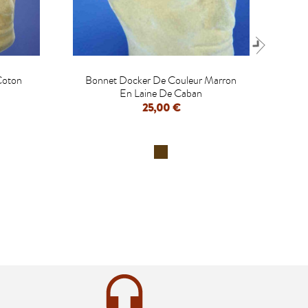

Coton
Bonnet Docker De Couleur Marron
Bo
En Laine De Caban
25,00 €
APERÇU RAPIDE