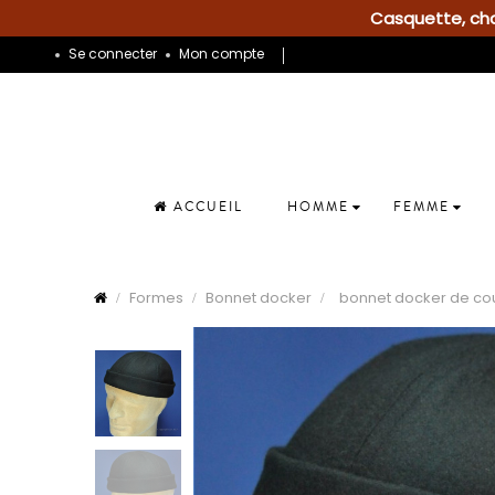
Casquette, chap
Se connecter
Mon compte
ACCUEIL
HOMME
FEMME
Formes
Bonnet docker
bonnet docker de cou