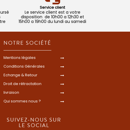
Service client
oursé
Le service client est a votre
s
disposition de 10h00 a 12h30 et
tre
15h00 a 19h00 du lundi au samedi
NOTRE SOCIÉTÉ
Mentions légales
Conditions Générales
Echange & Retour
Droit de rétractation
livraison
Qui sommes nous ?
SUIVEZ-NOUS SUR
LE SOCIAL