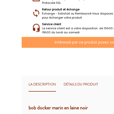
Protocole SSL.
Retour produit et échange
Échange - Satisfait ou Remboursé Vous disposez 
pour échanger votre produit
Service client
Le service client est a votre disposition de 10h00
19h00 du lundi au samedi
intéressé par ce produit posez v
LA DESCRIPTION
DÉTAILS DU PRODUIT
bob docker marin en laine noir