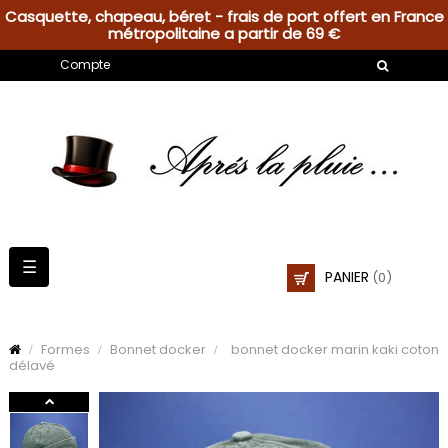
Casquette, chapeau, béret - frais de port offert en France
métropolitaine a partir de 69 €
Compte
Basculer
☰
PANIER
(0)
la
navigation
Formes
Bonnet docker
bonnet docker marin kaki coton
délavé