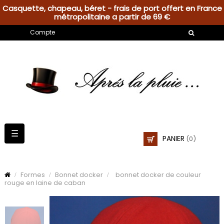
Casquette, chapeau, béret - frais de port offert en France
métropolitaine a partir de 69 €
Compte
Basculer
☰
PANIER
(0)
la
navigation
Formes
Bonnet docker
bonnet docker de couleur
rouge en laine de caban