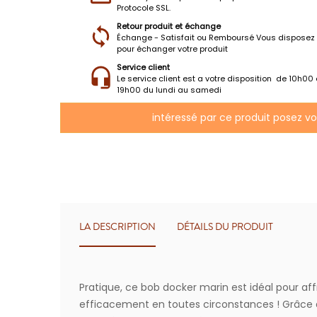
Protocole SSL.
Retour produit et échange
Échange - Satisfait ou Remboursé Vous disposez 
pour échanger votre produit
Service client
Le service client est a votre disposition de 10h00
19h00 du lundi au samedi
intéressé par ce produit posez v
LA DESCRIPTION
DÉTAILS DU PRODUIT
Pratique, ce bob docker marin est idéal pour affro
efficacement en toutes circonstances ! Grâce à