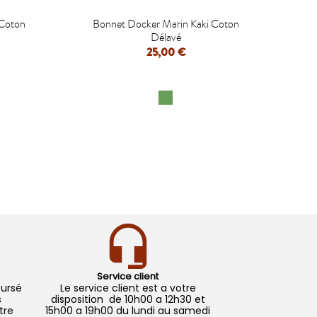

 Coton
Bonnet Docker Marin Kaki Coton
Bon
Délavé
25,00 €
APERÇU RAPIDE
Service client
oursé
Le service client est a votre
s
disposition de 10h00 a 12h30 et
tre
15h00 a 19h00 du lundi au samedi