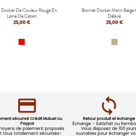


 Docker De Couleur Rouge En
Bonnet Docker Marin Beige
Laine De Caban
Délavé
25,00 €
25,00 €
APERÇU RAPIDE
APERÇU RAPIDE
ement sécurisé Crédit Mutuel ou
Retour produit et échange
Paypal
Échange - Satisfait ou Remb
moyens de paiement proposés
Vous disposez de 100 jour
t tous totalement sécurisés-
ouvrables pour échanger vo