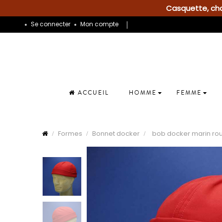
Casquette, chap
Se connecter
Mon compte
ACCUEIL
HOMME
FEMME
Formes
Bonnet docker
bob docker marin r