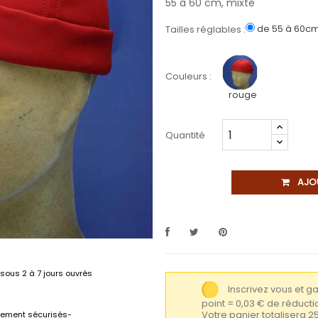
55 à 60 cm, mixte
de 55 à 60c
Tailles réglables :
Couleurs :
rouge
Quantité
AJO
sous 2 à 7 jours ouvrés
Inscrivez vous et 
point = 0,03 € de réduc
Votre panier totalisera 2
lement sécurisés-