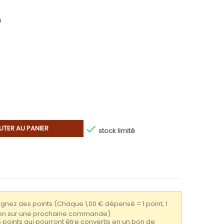
m

UTER AU PANIER
stock limité
gagnez des points
(Chaque 1,00 € dépensé = 1 point, 1
tion sur une prochaine commande)
5 points qui pourront être convertis en un bon de