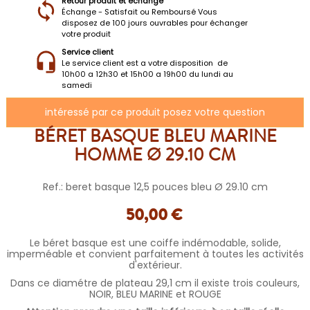
Retour produit et échange
Échange - Satisfait ou Remboursé Vous
disposez de 100 jours ouvrables pour échanger
votre produit
Service client
Le service client est a votre disposition de
10h00 a 12h30 et 15h00 a 19h00 du lundi au
samedi
intéressé par ce produit posez votre question
BÉRET BASQUE BLEU MARINE
HOMME Ø 29.10 CM
Ref.: beret basque 12,5 pouces bleu Ø 29.10 cm
50,00 €
Le béret basque est une coiffe indémodable, solide,
imperméable et convient parfaitement à toutes les activités
d'extérieur.
Dans ce diamétre de plateau 29,1 cm il existe trois couleurs,
NOIR, BLEU MARINE et ROUGE