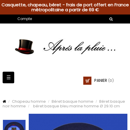
Casquette, chapeau, béret - frais de port offert en France
métropolitaine a partir de 69 €
Compte
Basculer
☰
PANIER
(0)
la
navigation
Chapeau homme
Béret basque homme
Béret basque
noir homme
béret basque bleu marine homme Ø 29.10 cm