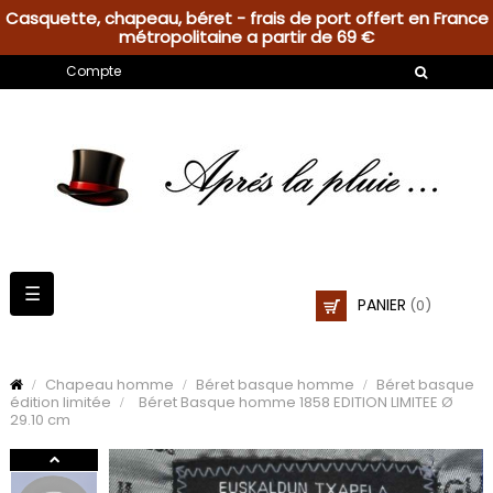
Casquette, chapeau, béret - frais de port offert en France
métropolitaine a partir de 69 €
Compte
Basculer
☰
PANIER
(0)
la
navigation
Chapeau homme
Béret basque homme
Béret basque
édition limitée
Béret Basque homme 1858 EDITION LIMITEE Ø
29.10 cm