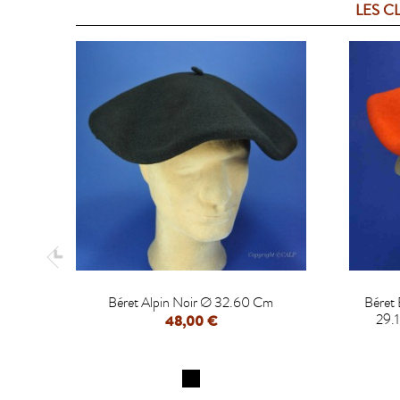
LES C

Béret Alpin Noir Ø 32.60 Cm
Béret
29.
48,00 €
APERÇU RAPIDE