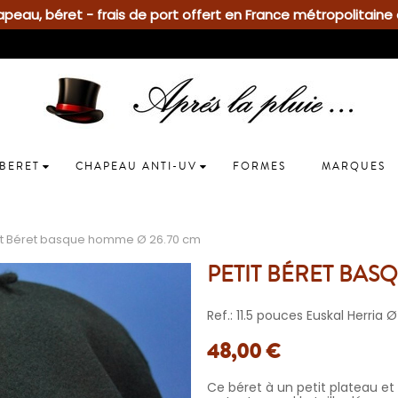
eau, béret - frais de port offert en France métropolitaine 
BERET
CHAPEAU ANTI-UV
FORMES
MARQUES
it Béret basque homme Ø 26.70 cm
PETIT BÉRET BAS
Ref.: 11.5 pouces Euskal Herria
48,00 €
Ce béret à un petit plateau et