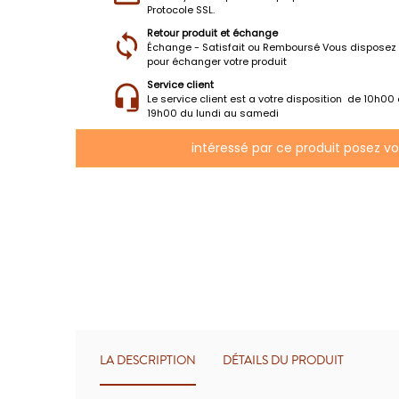
Protocole SSL.
Retour produit et échange
Échange - Satisfait ou Remboursé Vous disposez 
pour échanger votre produit
Service client
Le service client est a votre disposition de 10h00
19h00 du lundi au samedi
intéressé par ce produit posez v
LA DESCRIPTION
DÉTAILS DU PRODUIT