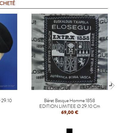
ACHETÉ

 29.10
Béret Basque Homme 1858
B
EDITION LIMITEE Ø 29.10 Cm
69,00 €
APERÇU RAPIDE