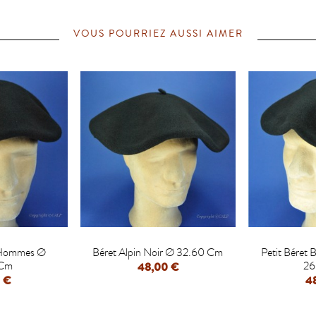
VOUS POURRIEZ AUSSI AIMER


 Hommes Ø
Béret Alpin Noir Ø 32.60 Cm
Petit Bére
 Cm
26
48,00 €
 €
4