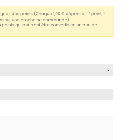
gagnez des points
(Chaque 1,00 € dépensé = 1 point, 1
tion sur une prochaine commande)
8 points qui pourront être convertis en un bon de