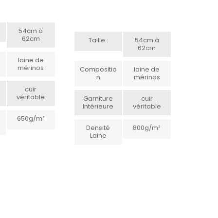
54cm à
62cm
Taille :
54cm à
62cm
o
laine de
mérinos
Compositio
laine de
N
mérinos
cuir
véritable
Garniture
cuir
Intérieure
véritable
650g/m²
Densité
800g/m²
Laine