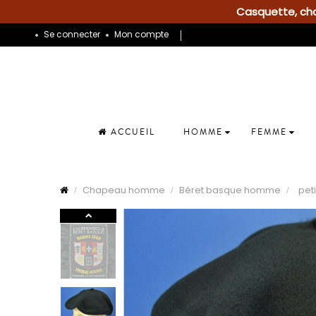
Casquette, chap
Se connecter
Mon compte
ACCUEIL
HOMME
FEMME
Chapeau homme
Béret basque homme
pet