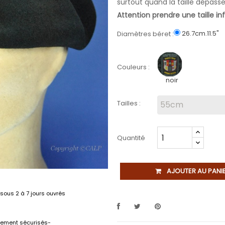
surtout quand la taille dépasse
Attention prendre une taille infé
26.7cm.11.5"
Diamètres béret :
Couleurs :
noir
Tailles :
Quantité
AJOUTER AU PANI
sous 2 à 7 jours ouvrés
lement sécurisés-