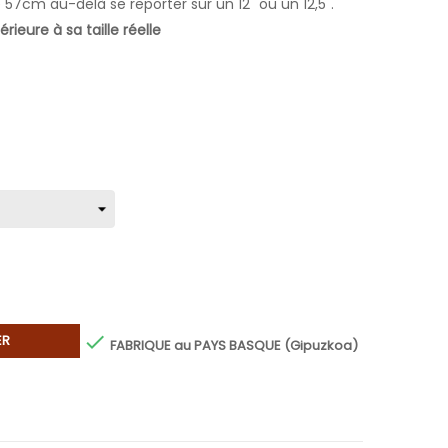
 57cm au-delà se reporter sur un 12" ou un 12,5".
rieure à sa taille réelle

ER
FABRIQUE au PAYS BASQUE (Gipuzkoa)