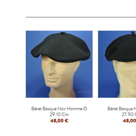


Béret Basque Noir Homme Ø
Béret Basque
29.10 Cm
27.90
48,00 €
48,00