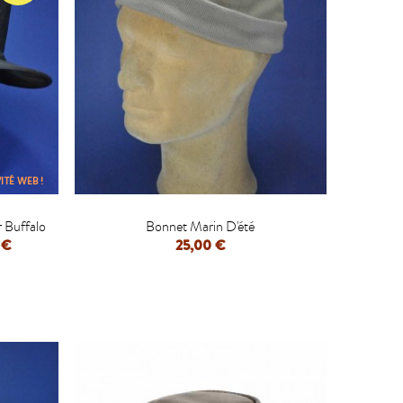
ITÉ WEB !

 Buffalo
Bonnet Marin D'été
 €
25,00 €