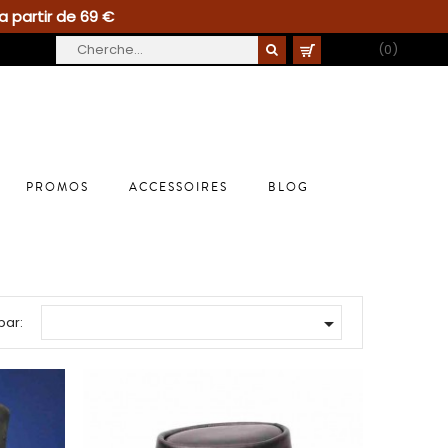
a partir de 69 €
PANIER
(0)
PROMOS
ACCESSOIRES
BLOG

par: