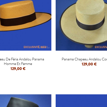
EXCLUSIVITÉ WEB !
EXCLUSIV


eau De Féria Andalou Panama
Panama Chapeau Andalou Co
Homme Et Femme
129,00 €
129,00 €