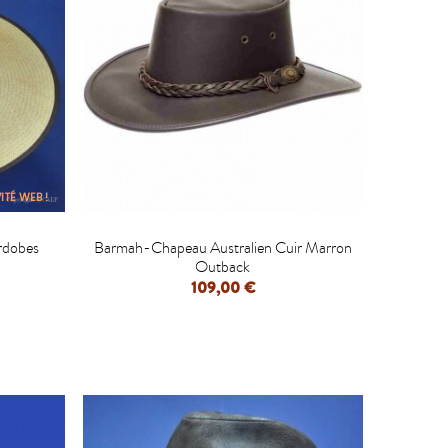
ITÉ WEB !

rdobes
Barmah-Chapeau Australien Cuir Marron
Outback
109,00 €