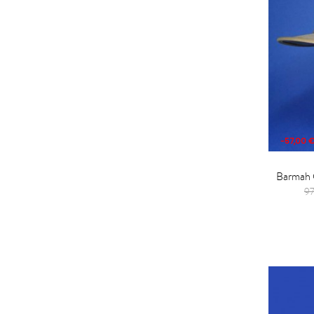
-57,00 
Barmah 
9