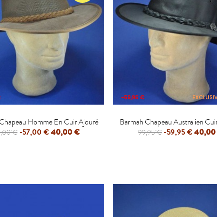
€
-59,95 €
EXCLUSIV


Chapeau Homme En Cuir Ajouré
Barmah Chapeau Australien Cuir
-57,00 €
40,00 €
-59,95 €
40,00
7,00 €
99,95 €