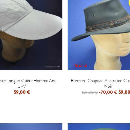
-70,00 €


tte Longue Visiére Homme Anti
Barmah-Chapeau Australien Cui
U-V
Noir
59,00 €
-70,00 €
59,00
129,00 €