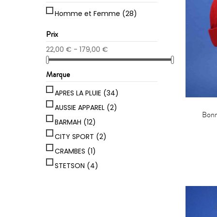
Homme et Femme
(28)
Prix
22,00 € - 179,00 €
Marque
APRES LA PLUIE
(34)
AUSSIE APPAREL
(2)
Bonn
BARMAH
(12)
CITY SPORT
(2)
CRAMBES
(1)
STETSON
(4)