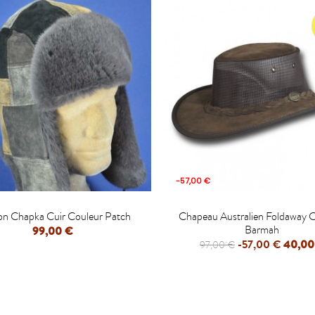
-57,00 €


on Chapka Cuir Couleur Patch
Chapeau Australien Foldaway C
Barmah
99,00 €
-57,00 €
40,00
97,00 €