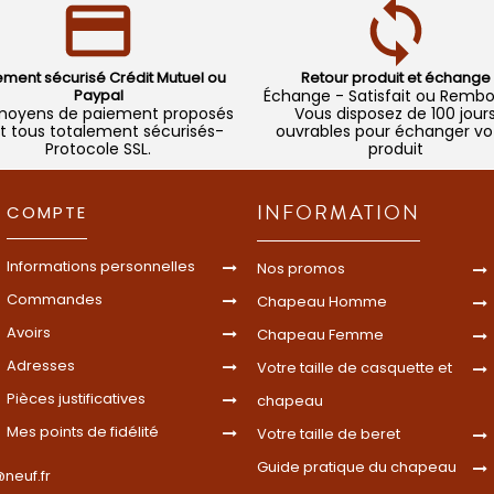
ement sécurisé Crédit Mutuel ou
Retour produit et échange
Paypal
Échange - Satisfait ou Remb
moyens de paiement proposés
Vous disposez de 100 jour
t tous totalement sécurisés-
ouvrables pour échanger vo
Protocole SSL.
produit
INFORMATION
COMPTE
Informations personnelles
Nos promos
Commandes
Chapeau Homme
Avoirs
Chapeau Femme
Adresses
Votre taille de casquette et
Pièces justificatives
chapeau
Mes points de fidélité
Votre taille de beret
Guide pratique du chapeau
neuf.fr