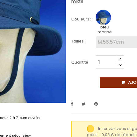
mixte
Couleurs :
bleu
marine
Tailles :
Quantité
AJO
sous 2 à 7 jours ouvrés
Inscrivez vous et 
point = 0,03 € de réduc
lement sécurisés-