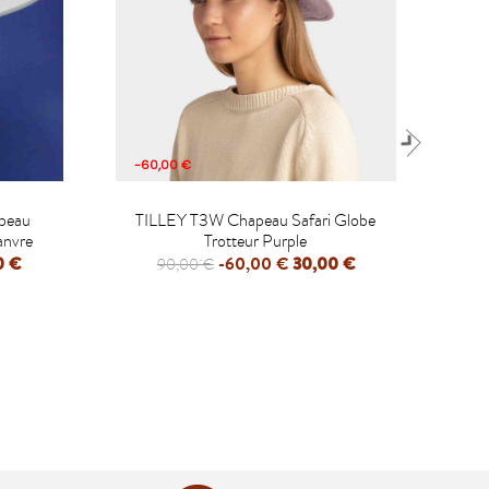
-60,00 €
-40

peau
TILLEY T3W Chapeau Safari Globe
T
anvre
Trotteur Purple
0 €
-60,00 €
30,00 €
90,00 €
APERÇU RAPIDE