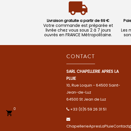
Livraison gratuite a partir de 69 €
Pai
Votre commande est préparée et
livrée chez vous sous 2 à 7 jours
Les 
ouvrés en FRANCE Métropolitaine.
son
CONTACT
SARL CHAPELLERIE APRES LA
PLUIE
10, Rue Loquin - 64500 Saint-
Jean-de-Luz
64500 St Jean de Luz
0
+33 (0)5 59 26 31 51

ChapellerieApresLaPluieContact@