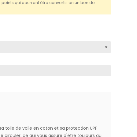
0 points qui pourront être convertis en un bon de
a toile de voile en coton et sa protection UPF
dité circuler, ce qui vous assure d'être toujours au