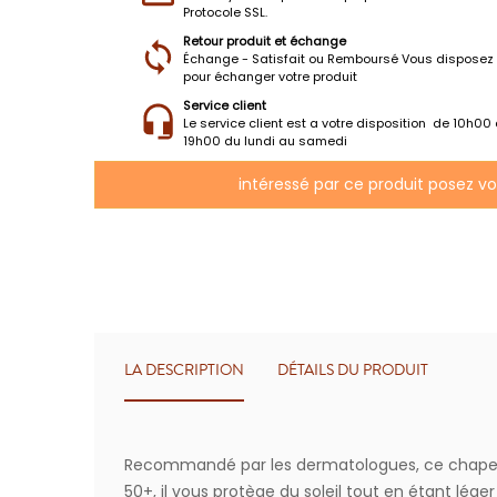
Protocole SSL.
Retour produit et échange
Échange - Satisfait ou Remboursé Vous disposez 
pour échanger votre produit
Service client
Le service client est a votre disposition de 10h00
19h00 du lundi au samedi
intéressé par ce produit posez v
LA DESCRIPTION
DÉTAILS DU PRODUIT
Recommandé par les dermatologues, ce chapeau ant
50+, il vous protège du soleil tout en étant léger 