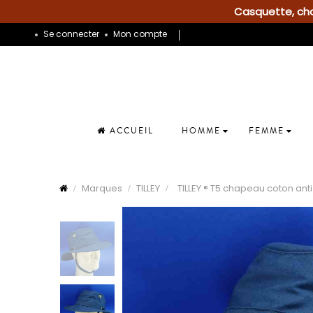
Casquette, chap
Se connecter
Mon compte
ACCUEIL
HOMME
FEMME
Marques
TILLEY
TILLEY ® T5 chapeau coton ant