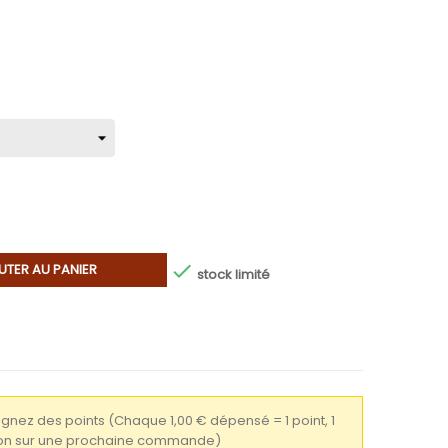

UTER AU PANIER
stock limité
gagnez des points
(Chaque 1,00 € dépensé = 1 point, 1
tion sur une prochaine commande)