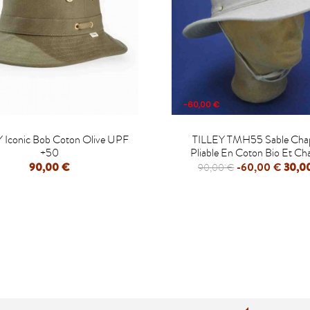
-60,00 €


 Iconic Bob Coton Olive UPF
TILLEY TMH55 Sable Cha
+50
Pliable En Coton Bio Et Ch
90,00 €
-60,00 €
30,0
90,00 €
APERÇU RAPIDE
APERÇU RAPIDE