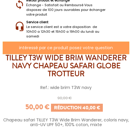
Retour produit et échange
Échange - Satisfait ou Remboursé Vous
disposez de 100 jours ouvrables pour échanger
votre produit
Service client
Le service client est a votre disposition de
10h00 a 12h30 et 15h00 a 19h00 du lundi au
samedi
intéressé par ce produit posez votre question
TILLEY T3W WIDE BRIM WANDERER
NAVY CHAPEAU SAFARI GLOBE
TROTTEUR
Ref.: wide brim T3W navy
90,00 €
50,00 €
RÉDUCTION 40,00 €
Chapeau safari TILLEY T3W Wide Brim Wanderer, coloris navy,
anti-UV UPF 50+, 100% coton, mixte