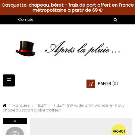
Casquette, chapeau, béret - frais de port offert en France
métropolitaine a partir de 69 €
Compte
Basculer
☰
PANIER
(0)
la
navigation
Marques
TILLEY
TILLEY T3W wide brim wanderer navy
chapeau safari globe trotteur
PROMO !