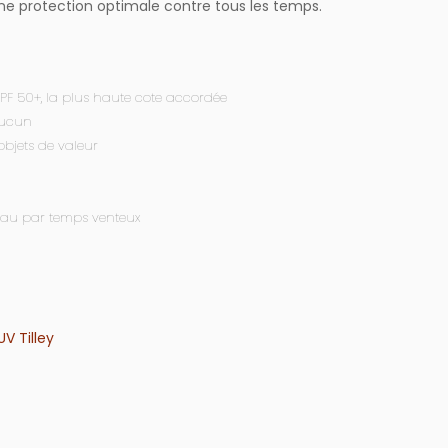
e une protection optimale contre tous les temps.
é UPF 50+, la plus haute cote accordée
aucun
objets de valeur
eau par temps venteux
V Tilley