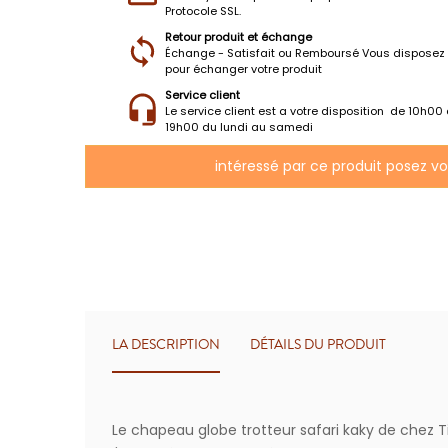
Protocole SSL.
Retour produit et échange
Échange - Satisfait ou Remboursé Vous disposez 
pour échanger votre produit
Service client
Le service client est a votre disposition de 10h00
19h00 du lundi au samedi
intéressé par ce produit posez v
LA DESCRIPTION
DÉTAILS DU PRODUIT
Le chapeau globe trotteur safari kaky de chez T