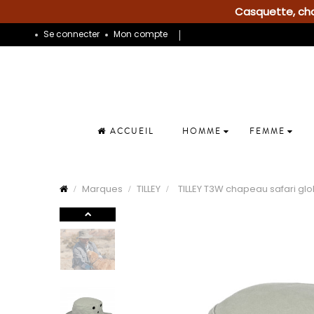
Casquette, chap
Se connecter
Mon compte
ACCUEIL
HOMME
FEMME
Marques
TILLEY
TILLEY T3W chapeau safari glo