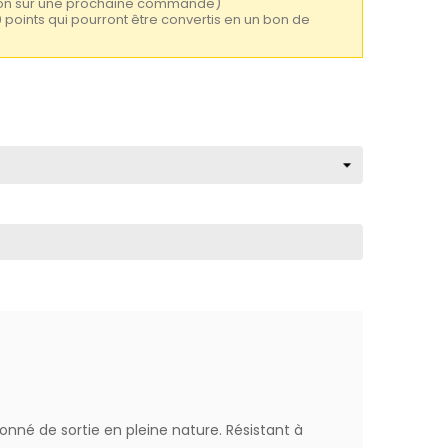
tion sur une prochaine commande)
0 points qui pourront être convertis en un bon de
onné de sortie en pleine nature. Résistant à