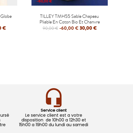
-60,00 €
-40

 Globe
TILLEY TMH55 Sable Chapeau
T
Pliable En Coton Bio Et Chanvre
0 €
-60,00 €
30,00 €
90,00 €
APERÇU RAPIDE
Service client
oursé
Le service client est a votre
s
disposition de 10h00 a 12h30 et
tre
15h00 a 19h00 du lundi au samedi