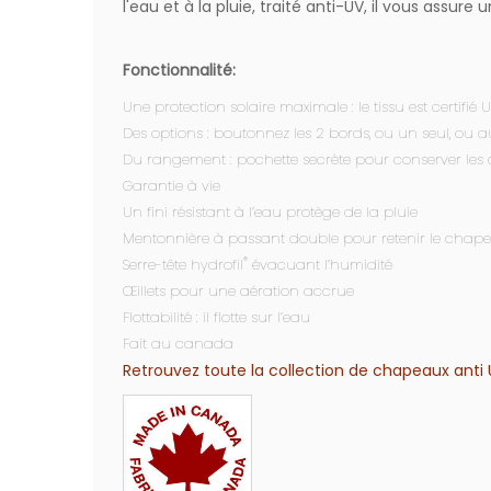
l'eau et à la pluie, traité anti-UV, il vous assur
Fonctionnalité:
Une protection solaire maximale : le tissu est certifi
Des options : boutonnez les 2 bords, ou un seul, ou 
Du rangement : pochette secrète pour conserver les 
Garantie à vie
Un fini résistant à l’eau protège de la pluie
Mentonnière à passant double pour retenir le chap
®
Serre-tête hydrofil
évacuant l’humidité
Œillets pour une aération accrue
Flottabilité : il flotte sur l’eau
Fait au canada
Retrouvez toute la collection de chapeaux anti U