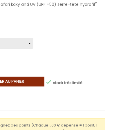
®
afari kaky anti UV (UPF +50) serre-tête hydrofil

ER AU PANIER
stock trés limité
gagnez des points
(Chaque 1,00 € dépensé = 1 point, 1