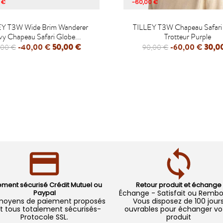
 €
-60,00 €


EY T3W Wide Brim Wanderer
TILLEY T3W Chapeau Safari
y Chapeau Safari Globe...
Trotteur Purple
-40,00 €
50,00 €
-60,00 €
30,0
,00 €
90,00 €
APERÇU RAPIDE
APERÇU RAPIDE
ement sécurisé Crédit Mutuel ou
Retour produit et échange
Paypal
Échange - Satisfait ou Remb
moyens de paiement proposés
Vous disposez de 100 jour
t tous totalement sécurisés-
ouvrables pour échanger vo
Protocole SSL.
produit