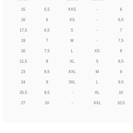
15
5,5
XXS
-
6
16
6
XS
-
6,5
17,5
6,5
S
-
7
19
7
M
-
7,5
20
7,5
L
XS
8
21,5
8
XL
S
8,5
23
8,5
XXL
M
9
24
9
3XL
L
9,5
25,5
9,5
-
XL
10
27
10
-
XXL
10,5