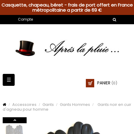
Casquette, chapeau, béret - frais de port offert en France
métropolitaine a partir de 69 €
Compte
Basculer
☰
PANIER
(0)
la
navigation
Accessoires
Gants
Gants Hommes
Gants noir en cuir
d'agneau pour homme