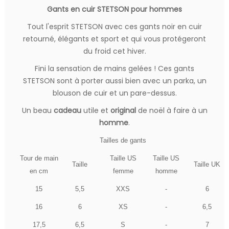
Gants en cuir STETSON pour hommes
Tout l'esprit STETSON avec ces gants noir en cuir
retourné, élégants et sport et qui vous protégeront
du froid cet hiver.
Fini la sensation de mains gelées ! Ces gants
STETSON sont à porter aussi bien avec un parka, un
blouson de cuir et un pare-dessus.
Un beau
cadeau
utile et
original
de noël à faire à un
homme
.
Tailles de gants
Tour de main
Taille US
Taille US
Taille
Taille UK
en cm
femme
homme
15
5,5
XXS
-
6
16
6
XS
-
6,5
17,5
6,5
S
-
7