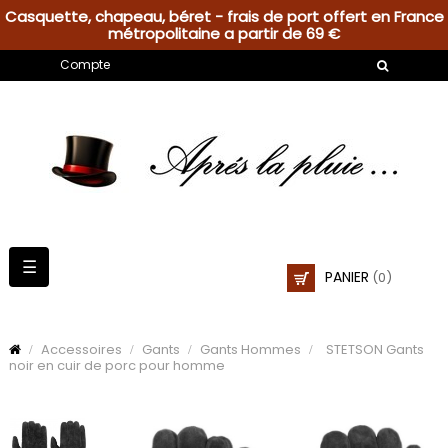
Casquette, chapeau, béret - frais de port offert en France
métropolitaine a partir de 69 €
Compte
Basculer
☰
PANIER
(0)
la
navigation
Accessoires
Gants
Gants Hommes
STETSON Gants
noir en cuir de porc pour homme