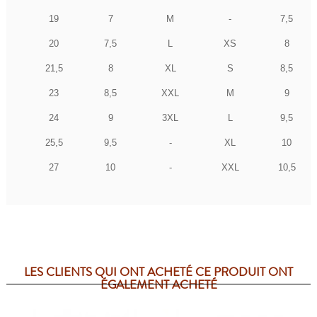
19
7
M
-
7,5
20
7,5
L
XS
8
21,5
8
XL
S
8,5
23
8,5
XXL
M
9
24
9
3XL
L
9,5
25,5
9,5
-
XL
10
27
10
-
XXL
10,5
LES CLIENTS QUI ONT ACHETÉ CE PRODUIT ONT
ÉGALEMENT ACHETÉ