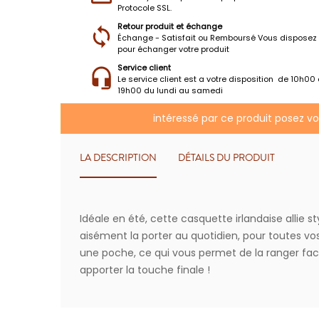
Protocole SSL.
Retour produit et échange
Échange - Satisfait ou Remboursé Vous disposez 
pour échanger votre produit
Service client
Le service client est a votre disposition de 10h00
19h00 du lundi au samedi
intéressé par ce produit posez v
LA DESCRIPTION
DÉTAILS DU PRODUIT
Idéale en été, cette casquette irlandaise allie s
aisément la porter au quotidien, pour toutes vos
une poche, ce qui vous permet de la ranger fac
apporter la touche finale !