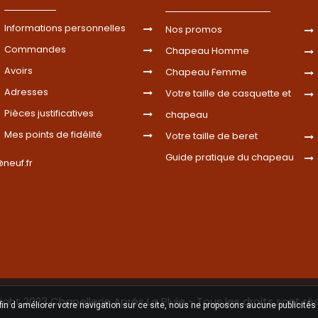
Informations personnelles
Nos promos
Commandes
Chapeau Homme
Avoirs
Chapeau Femme
Adresses
Votre taille de casquette et
Pièces justificatives
chapeau
Mes points de fidélité
Votre taille de beret
Guide pratique du chapeau
neuf.fr
ght 2023 Chapellerie Aprés La Pluie - Tous les droits sont ré
fin d améliorer votre navigation sur ce site, nous ne proposons aucune publicités