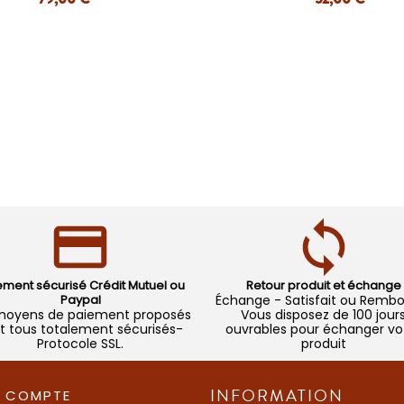
APERÇU RAPIDE
APERÇU RAPIDE
ement sécurisé Crédit Mutuel ou
Retour produit et échange
Paypal
Échange - Satisfait ou Remb
moyens de paiement proposés
Vous disposez de 100 jour
t tous totalement sécurisés-
ouvrables pour échanger vo
Protocole SSL.
produit
INFORMATION
COMPTE