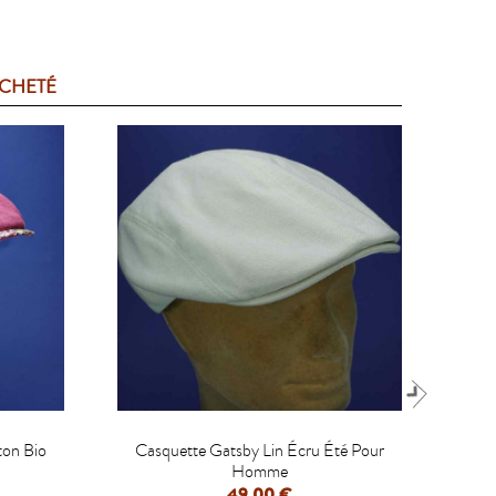
ACHETÉ

ton Bio
Casquette Gatsby Lin Écru Été Pour
Cas
Homme
49,00 €