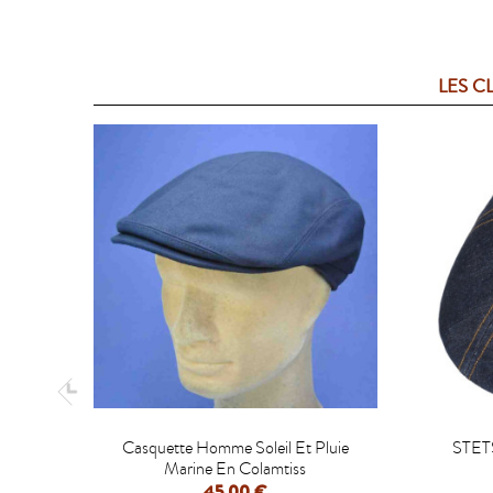
LES C

Casquette Homme Soleil Et Pluie
STET
Marine En Colamtiss
45,00 €