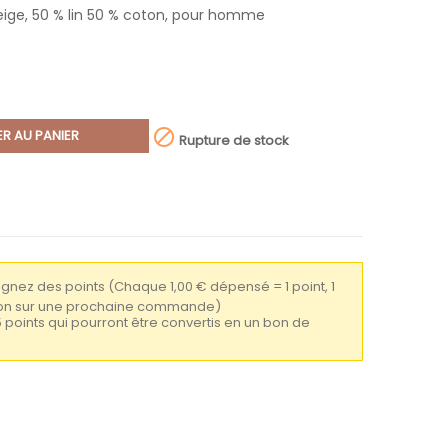
eige, 50 % lin 50 % coton, pour homme

R AU PANIER
Rupture de stock
gagnez des points
(Chaque 1,00 € dépensé = 1 point, 1
tion sur une prochaine commande)
5 points qui pourront être convertis en un bon de