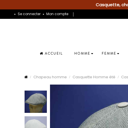
Casquette, chap
Se connecter
Mon compte
ACCUEIL
HOMME
FEMME
Chapeau homme
Casquette Homme été
Cas