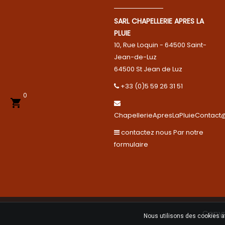
SARL CHAPELLERIE APRES LA
PLUIE
10, Rue Loquin - 64500 Saint-
Jean-de-Luz
64500 St Jean de Luz
+33 (0)5 59 26 31 51
0

ChapellerieApresLaPluieContact@
contactez nous Par notre
formulaire
Copyri
Nous utilisons des cookies a