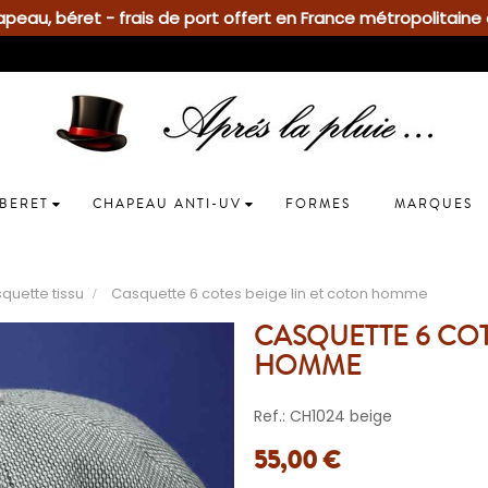
eau, béret - frais de port offert en France métropolitaine 
BERET
CHAPEAU ANTI-UV
FORMES
MARQUES
quette tissu
Casquette 6 cotes beige lin et coton homme
CASQUETTE 6 COT
HOMME
Ref.: CH1024 beige
55,00 €