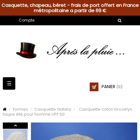
Casquette, chapeau, béret - frais de port offert en France
métropolitaine a partir de 69 €
Compte
Basculer
☰
PANIER
(0)
la
navigation
Formes
Casquette Gatsby
Casquette coton brooklyn
taupe été pour homme UPF 50