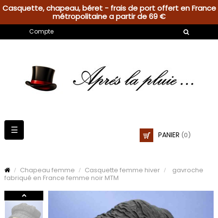
Casquette, chapeau, béret - frais de port offert en France
métropolitaine a partir de 69 €
Compte
Basculer
☰
PANIER
(0)
la
navigation
Chapeau femme
Casquette femme hiver
gavroche
fabriqué en France femme noir MTM