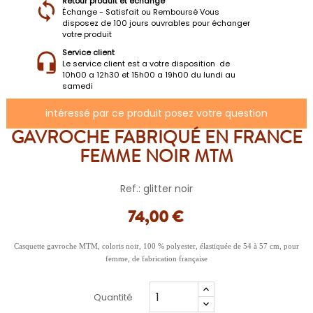
Retour produit et échange
Échange - Satisfait ou Remboursé Vous
disposez de 100 jours ouvrables pour échanger
votre produit
Service client
Le service client est a votre disposition de
10h00 a 12h30 et 15h00 a 19h00 du lundi au
samedi
intéressé par ce produit posez votre question
GAVROCHE FABRIQUÉ EN FRANCE
FEMME NOIR MTM
Ref.: glitter noir
74,00 €
Casquette gavroche MTM, coloris noir, 100 % polyester, élastiquée de 54 à 57 cm, pour
femme, de fabrication française
Quantité