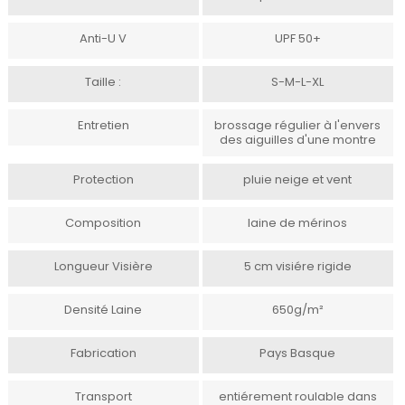
Anti-U V
UPF 50+
Taille :
S-M-L-XL
Entretien
brossage régulier à l'envers
des aiguilles d'une montre
Protection
pluie neige et vent
Composition
laine de mérinos
Longueur Visière
5 cm visiére rigide
Densité Laine
650g/m²
Fabrication
Pays Basque
Transport
entiérement roulable dans