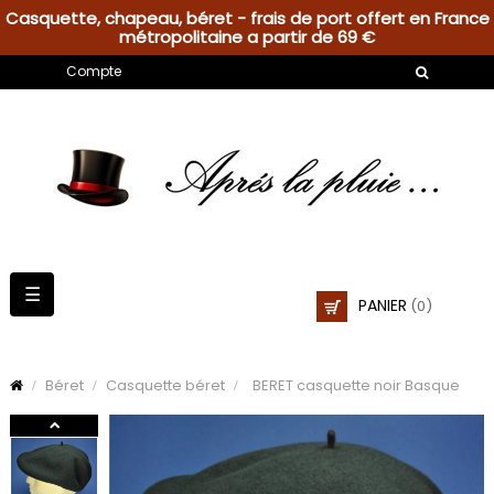
Casquette, chapeau, béret - frais de port offert en France
métropolitaine a partir de 69 €
Compte
Basculer
☰
PANIER
(0)
la
navigation
Béret
Casquette béret
BERET casquette noir Basque