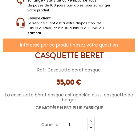
Échange - Satisfait ou Remboursé Vous
disposez de 100 jours ouvrables pour échanger
votre produit
Service client
Le service client est a votre disposition de
10h00 a 12h30 et 15h00 a 19h00 du lundi au
samedi
intéressé par ce produit posez votre question
CASQUETTE BERET
Ref.: Casquette beret basque
55,00 €
La casquette béret basque est appelée aussi casquette de
berger
CE MODÈLE N EST PLUS FABRIQUE
Quantité