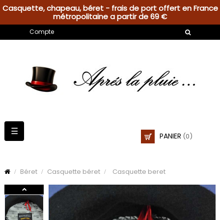
Casquette, chapeau, béret - frais de port offert en France
métropolitaine a partir de 69 €
Compte
Basculer
☰
PANIER
(0)
la
navigation
Béret
Casquette béret
Casquette beret