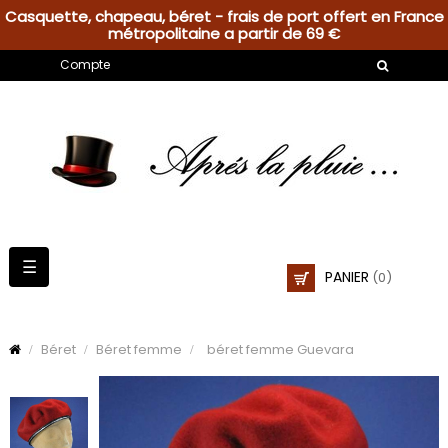
Casquette, chapeau, béret - frais de port offert en France
métropolitaine a partir de 69 €
Compte
Basculer
☰
PANIER
(0)
la
navigation
Béret
Béret femme
béret femme Guevara