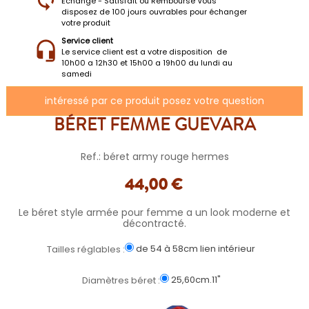
Échange - Satisfait ou Remboursé Vous
disposez de 100 jours ouvrables pour échanger
votre produit
Service client
Le service client est a votre disposition de
10h00 a 12h30 et 15h00 a 19h00 du lundi au
samedi
intéressé par ce produit posez votre question
BÉRET FEMME GUEVARA
Ref.: béret army rouge hermes
44,00 €
Le béret style armée pour femme a un look moderne et
décontracté.
de 54 à 58cm lien intérieur
Tailles réglables :
25,60cm.11"
Diamètres béret :