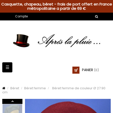
Casquette, chapeau, béret - frais de port offert en France
métropolitaine a partir de 69 €
Compte
Basculer
☰
PANIER
(0)
la
navigation
Béret
Béret femme
Béret femme de couleur Ø 27.90
cm