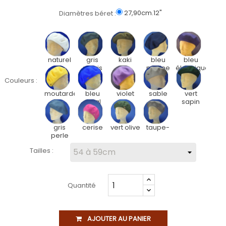
27,90cm.12"
Diamètres béret :
naturel
gris
kaki
bleu
bleu
souris
marine
électrique
Couleurs :
moutarde
bleu
violet
sable
vert
royal
sapin
gris
cerise
vert olive
taupe-
perle
Tailles :
Quantité
AJOUTER AU PANIER