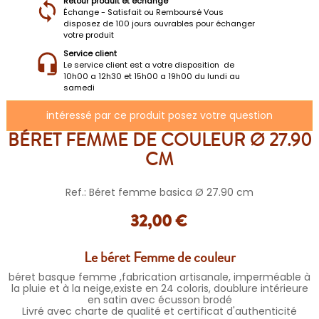
Retour produit et échange
Échange - Satisfait ou Remboursé Vous
disposez de 100 jours ouvrables pour échanger
votre produit
Service client
Le service client est a votre disposition de
10h00 a 12h30 et 15h00 a 19h00 du lundi au
samedi
intéressé par ce produit posez votre question
BÉRET FEMME DE COULEUR Ø 27.90
CM
Ref.: Béret femme basica Ø 27.90 cm
32,00 €
Le béret Femme de couleur
béret basque femme ,fabrication artisanale, imperméable à
la pluie et à la neige,existe en 24 coloris, doublure intérieure
en satin avec écusson brodé
Livré avec charte de qualité et certificat d'authenticité